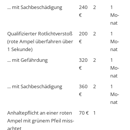
... mit Sach­beschädi­gung
240
2
1
€
Mo­
nat
Quali­fizier­ter Rot­licht­verstoß
200
2
1
(rote Am­pel über­fahren über
€
Mo­
1 Sekun­de)
nat
... mit Gefähr­dung
320
2
1
€
Mo­
nat
... mit Sach­beschädi­gung
360
2
1
€
Mo­
nat
Anhalte­pflicht an einer roten
70 €
1
Ampel mit grünem Pfeil miss­
achtet