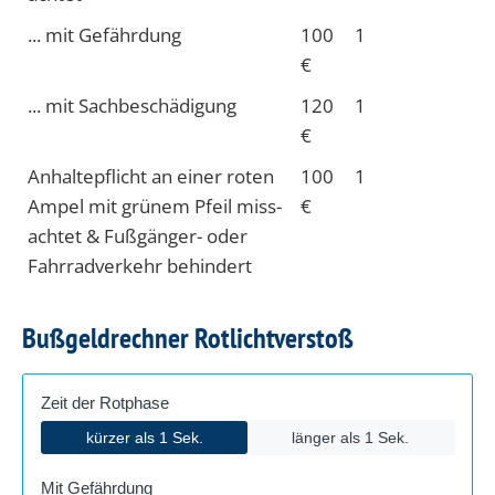
... mit Gefähr­dung
100
1
€
... mit Sach­beschädi­gung
120
1
€
Anhalte­pflicht an einer roten
100
1
Ampel mit grünem Pfeil miss­
€
achtet & Fuß­gänger- oder
Fahrrad­verkehr behindert
Bußgeldrechner Rotlichtverstoß