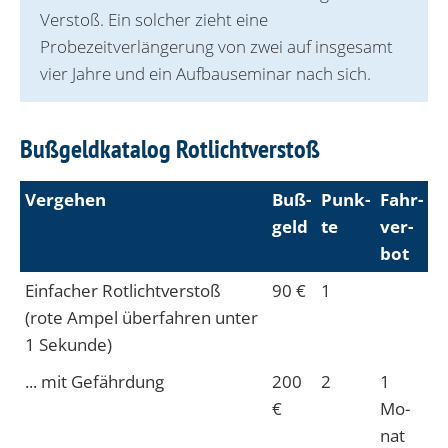
Verstoß. Ein solcher zieht eine
Probezeitverlängerung von zwei auf insgesamt
vier Jahre und ein Aufbauseminar nach sich.
Bußgeldkatalog Rotlichtverstoß
Vergehen
Buß­
Punk­
Fahr­
geld
te
ver­
bot
Einfach­er Rot­licht­verstoß
90 €
1
(rote Am­pel über­fahren unter
1 Se­kun­de)
... mit Gefähr­dung
200
2
1
€
Mo­
nat