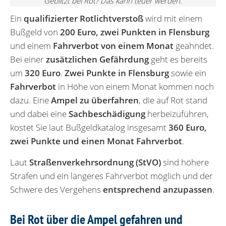
Geblitzt bei Rot? Das kann teuer werden.
Ein
qualifizierter Rotlichtverstoß
wird mit einem
Bußgeld von
200 Euro, zwei Punkten in Flensburg
und einem
Fahrverbot von einem Monat
geahndet.
Bei einer
zusätzlichen Gefährdung
geht es bereits
um
320 Euro
.
Zwei Punkte in Flensburg
sowie ein
Fahrverbot
in Höhe von einem Monat kommen noch
dazu. Eine
Ampel zu überfahren
, die auf Rot stand
und dabei eine
Sachbeschädigung
herbeizuführen,
kostet Sie laut Bußgeldkatalog insgesamt
360 Euro,
zwei Punkte und einen Monat Fahrverbot
.
Laut
Straßenverkehrsordnung (StVO)
sind höhere
Strafen und ein längeres Fahrverbot möglich und der
Schwere des Vergehens
entsprechend anzupassen
.
Bei Rot über die Ampel gefahren und