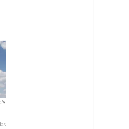
cht
das