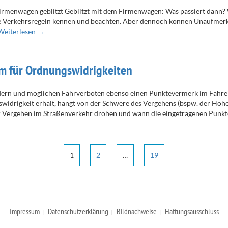
rmenwagen geblitzt Geblitzt mit dem Firmenwagen: Was passiert dann? W
 die Verkehrsregeln kennen und beachten. Aber dennoch können Unaufmer
Weiterlesen →
em für Ordnungswidrigkeiten
rn und möglichen Fahrverboten ebenso einen Punktevermerk im Fahreign
idrigkeit erhält, hängt von der Schwere des Vergehens (bspw. der Höhe
r Vergehen im Straßenverkehr drohen und wann die eingetragenen Punkt
1
2
…
19
Impressum
Datenschutzerklärung
Bildnachweise
Haftungsausschluss