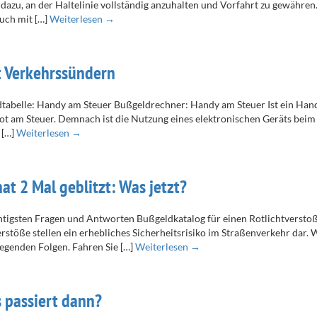
 dazu, an der Haltelinie vollständig anzuhalten und Vorfahrt zu gewähre
auch mit […]
Weiterlesen →
t Verkehrssündern
tabelle: Handy am Steuer Bußgeldrechner: Handy am Steuer Ist ein Hand
t am Steuer. Demnach ist die Nutzung eines elektronischen Geräts beim 
 […]
Weiterlesen →
at 2 Mal geblitzt: Was jetzt?
ichtigsten Fragen und Antworten Bußgeldkatalog für einen Rotlichtverst
rstöße stellen ein erhebliches Sicherheitsrisiko im Straßenverkehr dar.
iegenden Folgen. Fahren Sie […]
Weiterlesen →
 passiert dann?