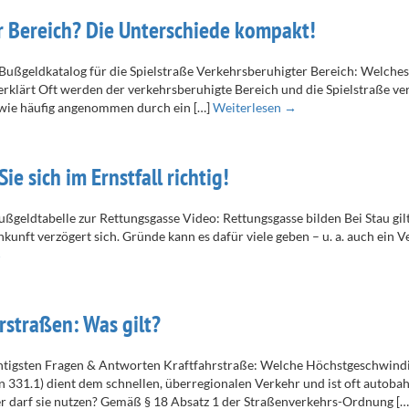
r Bereich? Die Unterschiede kompakt!
Bußgeldkatalog für die Spielstraße Verkehrsberuhigter Bereich: Welche
 erklärt Oft werden der verkehrsberuhigte Bereich und die Spielstraße v
a wie häufig angenommen durch ein […]
Weiterlesen →
e sich im Ernstfall richtig!
geldtabelle zur Rettungsgasse Video: Rettungsgasse bilden Bei Stau gilt:
kunft verzögert sich. Gründe kann es dafür viele geben – u. a. auch ein 
→
rstraßen: Was gilt?
htigsten Fragen & Antworten Kraftfahrstraße: Welche Höchstgeschwindig
 331.1) dient dem schnellen, überregionalen Verkehr und ist oft autobah
r darf sie nutzen? Gemäß § 18 Absatz 1 der Straßenverkehrs-Ordnung [