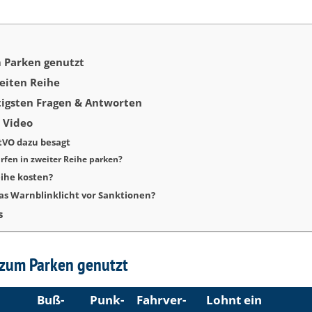
m Parken genutzt
eiten Reihe
htigsten Fragen & Antworten
 Video
StVO dazu besagt
fen in zweiter Reihe parken?
eihe kosten?
das Warnblinklicht vor Sanktionen?
s
 zum Parken genutzt
Buß­
Punk­
Fahr­ver­
Lohnt ein