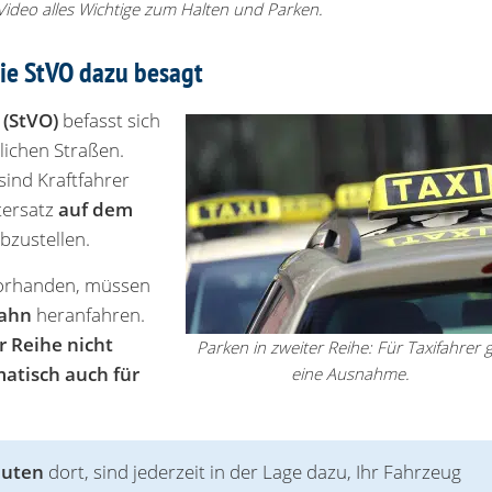
Video alles Wichtige zum Halten und Parken.
die StVO dazu besagt
 (StVO)
befasst sich
lichen Straßen.
ind Kraftfahrer
tersatz
auf dem
bzustellen.
vorhanden, müssen
bahn
heranfahren.
r Reihe nicht
Parken in zweiter Reihe: Für Taxifahrer gi
atisch auch für
eine Ausnahme.
nuten
dort, sind jederzeit in der Lage dazu, Ihr Fahrzeug