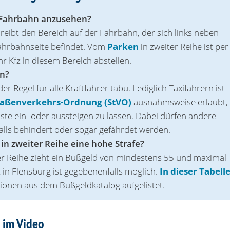
r Fahrbahn anzusehen?
eibt den Bereich auf der Fahrbahn, der sich links neben
Fahrbahnseite befindet. Vom
Parken
in zweiter Reihe ist per
hr Kfz in diesem Bereich abstellen.
en?
er Regel für alle Kraftfahrer tabu. Lediglich Taxifahrern ist
raßenverkehrs-Ordnung (StVO)
ausnahmsweise erlaubt,
äste ein- oder aussteigen zu lassen. Dabei dürfen andere
alls behindert oder sogar gefährdet werden.
in zweiter Reihe eine hohe Strafe?
er Reihe zieht ein Buß‌geld von mindestens 55 und maximal
 in Flensburg ist gegebenenfalls möglich.
In dieser Tabell
ionen aus dem Bußgeldkatalog aufgelistet.
 im Video