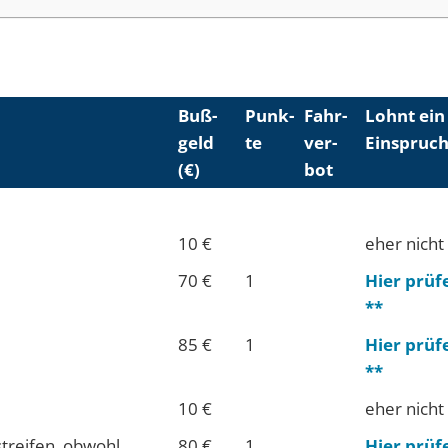
Buß­
Punk­
Fahr­
Lohnt ein
geld
te
ver­
Einspruch
(€)
bot
10 €
eher nicht
70 €
1
Hier prüf
**
85 €
1
Hier prüf
**
10 €
eher nicht
treifen, obwohl
80 €
1
Hier prüf