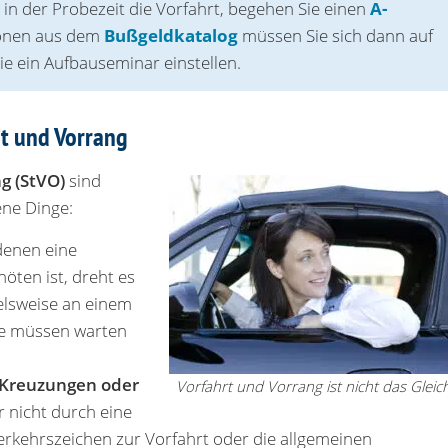
n der Probe‌zeit die Vorfahrt, begehen Sie einen
A-
tionen aus dem
Bußgeldkatalog
müssen Sie sich dann auf
e ein Aufbauseminar einstellen.
rt und Vorrang
g (StVO)
sind
ene Dinge:
 denen eine
öten ist, dreht es
pielsweise an einem
uge müssen warten
Kreuzungen oder
Vorfahrt und Vorrang ist nicht das Gleic
r nicht durch eine
Verkehrszeichen zur Vorfahrt oder die allgemeinen