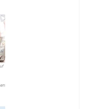
uf
sen