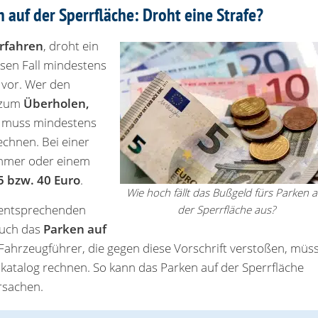
auf der Sperrfläche: Droht eine Strafe?
rfahren
, droht ein
esen Fall mindestens
vor. Wer den
 zum
Überholen,
, muss mindestens
chnen. Bei einer
ehmer oder einem
 bzw. 40 Euro
.
Wie hoch fällt das Bußgeld fürs Parken a
 entsprechenden
der Sperrfläche aus?
auch das
Parken auf
Fahrzeugführer, die gegen diese Vorschrift verstoßen, müs
atalog rechnen. So kann das Parken auf der Sperrfläche
rsachen.