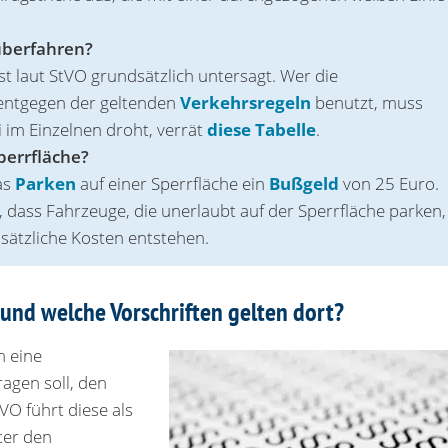
überfahren?
st laut StVO grundsätzlich untersagt. Wer die
entgegen der geltenden
Verkehrsregeln
benutzt, muss
 im Einzelnen droht, verrät
diese Tabelle
.
perrfläche?
as
Parken
auf einer Sperrfläche ein
Bußgeld
von 25 Euro.
 dass Fahrzeuge, die unerlaubt auf der Sperrfläche parken,
sätzliche Kosten entstehen.
 und welche Vorschriften gelten dort?
m eine
ragen soll, den
VO führt diese als
ter den