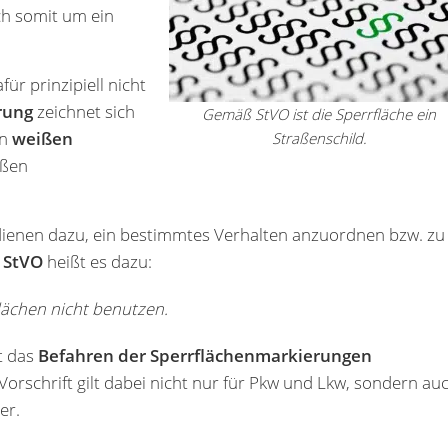
ch somit um ein
für prinzipiell nicht
rung
zeichnet sich
Gemäß StVO ist die Sperrfläche ein
en
weißen
Straßenschild.
ißen
 dienen dazu, ein bestimmtes Verhalten anzuordnen bzw. zu
r StVO
heißt es dazu:
flächen nicht benutzen.
st das
Befahren der Sperrflächenmarkierungen
Vorschrift gilt dabei nicht nur für Pkw und Lkw, sondern au
er.