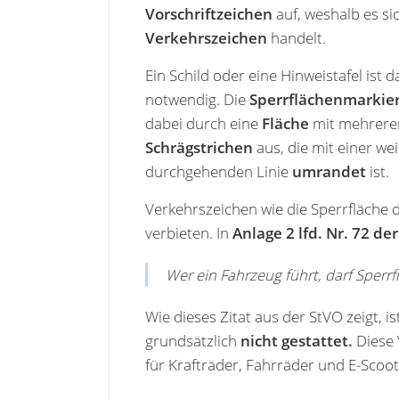
Vorschriftzeichen
auf, weshalb es si
Verkehrszeichen
handelt.
Ein Schild oder eine Hinweistafel ist da
notwendig. Die
Sperrflächenmarkie
dabei durch eine
Fläche
mit mehrer
Schrägstrichen
aus, die mit einer we
durchgehenden Linie
umrandet
ist.
Verkehrszeichen wie die Sperrfläche
verbieten. In
Anlage 2 lfd. Nr. 72 de
Wer ein Fahrzeug führt, darf Sperr
Wie dieses Zitat aus der StVO zeigt, i
grundsätzlich
nicht gestattet.
Diese 
für Krafträder, Fahrräder und E-Scoot