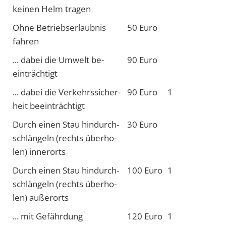
kei­nen Helm tra­gen
Oh­ne Betriebs­erlaub­nis
50 Eu­ro
fah­ren
... da­bei die Um­welt be­
90 Eu­ro
einträch­tigt
... da­bei die Ver­kehrs­sicher­
90 Eu­ro
1
heit be­ein­träch­tigt
Durch einen Stau hin­durch­
30 Eu­ro
schlän­geln (rechts ü­ber­ho­
len) in­ner­orts
Durch einen Stau hin­durch­
100 Eu­ro
1
schlän­geln (rechts ü­ber­ho­
len) au­ßer­orts
... mit Ge­fähr­dung
120 Eu­ro
1