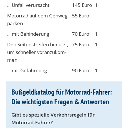
... Un­fall ver­ur­sacht
145 Eu­ro
1
Motor­rad auf dem Geh­weg
55 Eu­ro
parken
... mit Be­hinde­rung
70 Eu­ro
1
Den Seiten­streifen be­nutzt,
75 Eu­ro
1
um schnel­ler voran­zukom­
men
... mit Ge­fähr­dung
90 Eu­ro
1
Bußgeldkatalog für Motorrad-Fahrer:
Die wichtigsten Fragen & Antworten
Gibt es spezielle Verkehrsregeln für
Motorrad-Fahrer?