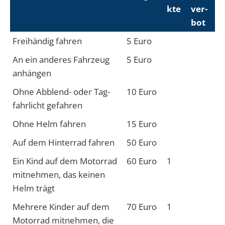
kte
ver­
bot
Frei­hän­dig fahren
5 Eu­ro
An ein an­de­res Fahr­zeug
5 Eu­ro
an­hängen
Oh­ne Ab­blend- o­der Tag­
10 Eu­ro
fahr­licht ge­fah­ren
Oh­ne Helm ­fah­ren
15 Eu­ro
Auf dem Hinter­rad fahren
50 Eu­ro
Ein Kind auf dem Motor­rad
60 Eu­ro
1
mitnehmen, das keinen
Helm trägt
Meh­rere Kin­der auf dem
70 Eu­ro
1
Motor­rad mit­nehmen, die