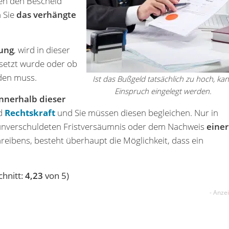
en den Bescheid
 Sie
das verhängte
lung
, wird in dieser
esetzt wurde oder ob
en muss.
Ist das Bußgeld tatsächlich zu hoch, ka
Einspruch eingelegt werden.
nnerhalb dieser
id
Rechtskraft
und Sie müssen diesen begleichen. Nur in
unverschuldeten Fristversäumnis oder dem Nachweis
einer
reibens, besteht überhaupt die Möglichkeit, dass ein
hnitt:
4,23
von 5)