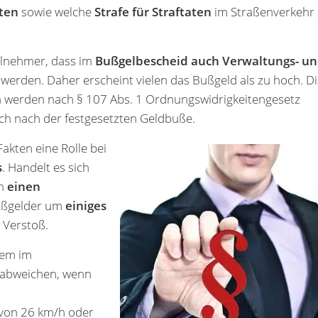
ten
sowie welche
Strafe für Straftaten
im Straßenverkehr
eilnehmer, dass im
Bußgelbescheid auch Verwaltungs- u
werden. Daher erscheint vielen das Bußgeld als zu hoch. D
 werden nach § 107 Abs. 1 Ordnungswidrigkeitengesetz
ch nach der festgesetzten Geldbuße.
akten eine Rolle bei
s
. Handelt es sich
m
einen
Bußgelder um
einiges
 Verstoß.
dem im
 abweichen, wenn
von 26 km/h oder