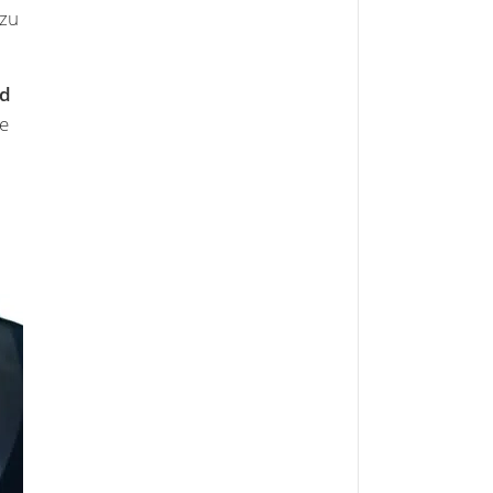
 zu
nd
ie