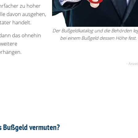
hrfacher zu hoher
lle davon ausgehen,
äter handelt.
Der Bußgeldkatalog und die Behörden le
dann das ohnehin
bei einem Bußgeld dessen Höhe fest.
weitere
rhängen.
es Bußgeld vermuten?