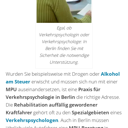
Egal, ob
Verkehrspsychologin oder
Verkehrspsychologe: In
Berlin finden Sie mit
Sicherheit die notwendige
Unterstützung.
Wurden Sie beispielsweise mit Drogen oder
Alkohol
am Steuer
erwischt und müssen sich nun mit einer
MPU
auseinander­setzen, ist eine
Praxis für
Verkehrspsychologie in Berlin
die richtige Adresse.
Die
Rehabilitation auffällig gewordener
Kraftfahrer
gehört oft zu den
Spezialgebieten
eines
Verkehrspsychologen
. Auch in Berlin müssen
jährlich viele Autofahrer eine
MPU-Beratung
in