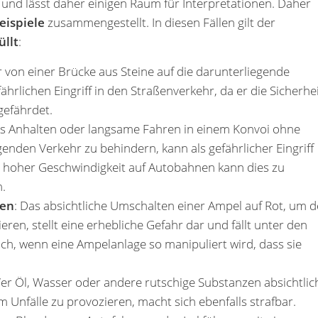
t und lässt daher einigen Raum für Interpretationen. Daher
eispiele
zusammengestellt. In diesen Fällen gilt der
üllt
:
r von einer Brücke aus Steine auf die darunterliegende
ährlichen Eingriff in den Straßenverkehr, da er die Sicherhe
gefährdet.
as Anhalten oder langsame Fahren in einem Konvoi ohne
enden Verkehr zu behindern, kann als gefährlicher Eingriff
 hoher Geschwindigkeit auf Autobahnen kann dies zu
n.
gen
: Das absichtliche Umschalten einer Ampel auf Rot, um 
ren, stellt eine erhebliche Gefahr dar und fällt unter den
uch, wenn eine Ampelanlage so manipuliert wird, dass sie
Wer Öl, Wasser oder andere rutschige Substanzen absichtlic
 Unfälle zu provozieren, macht sich ebenfalls strafbar.