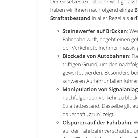
Der Gesetzestext ist sehr weit gefass
haben wir Ihnen nachfolgend einige
B
Straftatbestand
in aller Regel als
erf
Steinewerfer auf Brücken
: We
Fahrbahn wirft, begeht einen gef
der Verkehrsteilnehmer massiv 
Blockade von Autobahnen
: D
triftigen Grund, um den nachfolg
gewertet werden. Besonders bei
schweren Auffahrunfällen führe
Manipulation von Signalanla
nachfolgenden Verkehr zu blockie
Straftatbestand. Dasselbe gilt a
dauerhaft „grün“ zeigt.
Ölspuren auf der Fahrbahn
: 
auf der Fahrbahn verschüttet, um