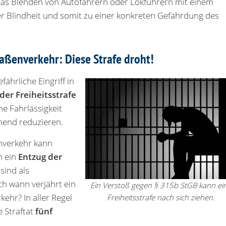
Das Blenden von Autofahrern oder Lokführern mit einem
er Blindheit und somit zu einer konkreten Gefährdung des
traßenverkehr: Diese Strafe droht!
ährliche Eingriff in
der Freiheitsstrafe
ne Fahrlässigkeit
hend reduzieren.
enverkehr kann
h ein
Entzug der
sind als
h wann verjährt ein
Ein Verstoß gegen § 315b StGB kann ei
kehr? In aller Regel
Freiheitsstrafe nach sich ziehen.
e Straftat
fünf