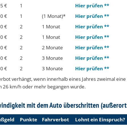
5 €
1
Hier prüfen **
0 €
1
(1 Mo­nat)*
Hier prüfen **
0 €
2
1 Mo­nat
Hier prüfen **
0 €
2
1 Mo­nat
Hier prüfen **
0 €
2
2 Mo­nate
Hier prüfen **
0 €
2
3 Mo­nate
Hier prüfen **
0 €
2
3 Mo­nate
Hier prüfen **
rbot verhängt, wenn innerhalb eines Jahres zweimal eine
on 26 km/h oder mehr begangen wurde.
indigkeit mit dem Auto überschritten (außerort
ß­geld
Punk­te
Fahr­ver­bot
Lohnt ein Einspruch?