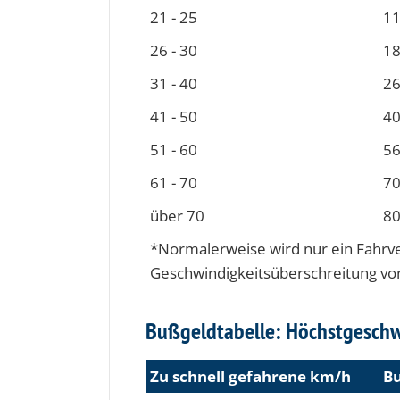
21 - 25
11
26 - 30
18
31 - 40
26
41 - 50
40
51 - 60
56
61 - 70
70
über 70
80
*Normalerweise wird nur ein Fahrve
Geschwindigkeits­überschreitung v
Bußgeldtabelle: Höchstgeschw
Zu schnell gefah­rene km/h
Bu