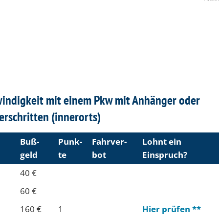
indigkeit mit einem Pkw mit Anhänger oder
rschritten (innerorts)
Buß­
Punk­
Fahr­ver­
Lohnt ein
geld
te
bot
Einspruch?
40 €
60 €
160 €
1
Hier prüfen **