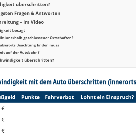
igkeit überschritten?
igsten Fragen & Antworten
hreitung – im Video
igkeit besagt
lt innerhalb geschlossener Ortschaften?
ußerorts Beachtung finden muss
eit auf der Autobahn?
chwindigkeit überschritten?
ndigkeit mit dem Auto überschritten (innerorts
ß­geld
Punk­te
Fahr­ver­bot
Lohnt ein Einspruch?
 €
 €
 €