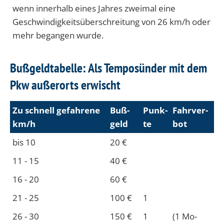
wenn innerhalb eines Jahres zweimal eine
Geschwindigkeits­überschreitung von 26 km/h oder
mehr begangen wurde.
Bußgeldtabelle: Als Temposünder mit dem
Pkw außerorts erwischt
Zu schnell gefah­rene
Buß­
Punk­
Fahr­ver­
km/h
geld
te
bot
bis 10
20 €
11 - 15
40 €
16 - 20
60 €
21 - 25
100 €
1
26 - 30
150 €
1
(1 Mo­