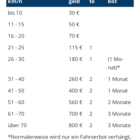
km/h
geld
te
bot
bis 10
30 €
11 - 15
50 €
16 - 20
70 €
21 - 25
115 €
1
26 - 30
180 €
1
(1 Mo­
nat)*
31 - 40
260 €
2
1 Mo­nat
41 - 50
400 €
2
1 Mo­nat
51 - 60
560 €
2
2 Mo­nate
61 - 70
700 €
2
3 Mo­nate
über 70
800 €
2
3 Mo­nate
*Normalerweise wird nur ein Fahrverbot verhängt,