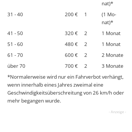
nat)*
31 - 40
200 €
1
(1 Mo­
nat)*
41 - 50
320 €
2
1 Mo­nat
51 - 60
480 €
2
1 Mo­nat
61 - 70
600 €
2
2 Mo­nate
über 70
700 €
2
3 Mo­nate
*Normalerweise wird nur ein Fahrverbot verhängt,
wenn innerhalb eines Jahres zweimal eine
Geschwindigkeits­überschreitung von 26 km/h oder
mehr begangen wurde.